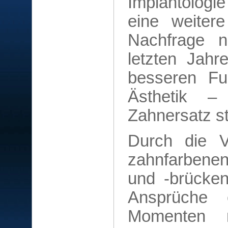
Implantologie
eine weitere
Nachfrage n
letzten Jahr
besseren Fun
Ästhetik –
Zahnersatz s
Durch die V
zahnfarbene
und -brücken
Ansprüche 
Momenten n