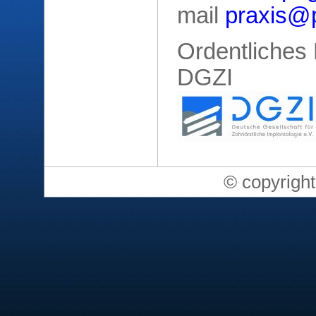
mail
praxis@p
Ordentliches 
DGZI
© copyrigh