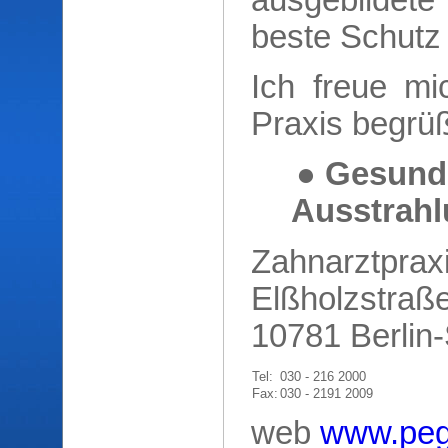
beste Schutz 
Ich freue mi
Praxis begrüß
● Gesund
Ausstrahl
Zahnarztprax
Elßholzstraß
10781 Berlin
Tel:
030 - 216 2000
Fax:
030 - 2191 2009
web
www.peg