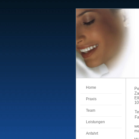
Home
Pe
Za
El
Praxis
10
Team
Te
Fa
Leistungen
w
ma
Anfahrt