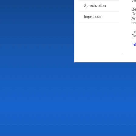
We
Sprechzeiten
Be
De
Impressum
An
un
In
Da
In