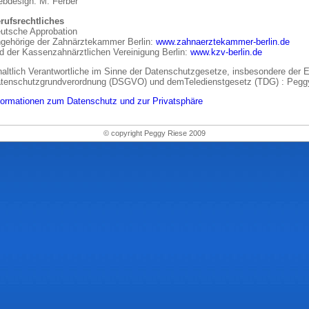
bdesign: M. Ferber
rufsrechtliches
utsche Approbation
gehörige der Zahnärztekammer Berlin:
www.zahnaerztekammer-berlin.de
d der Kassenzahnärztlichen Vereinigung Berlin:
www.kzv-berlin.de
haltlich Verantwortliche im Sinne der Datenschutzgesetze, insbesondere der 
tenschutzgrundverordnung (DSGVO) und demTeledienstgesetz (TDG) : Pegg
formationen zum Datenschutz und zur Privatsphäre
© copyright Peggy Riese 2009