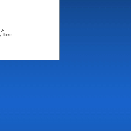
EU-
y Riese