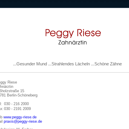
...Gesunder Mund ...Strahlendes Lächeln ...Schöne Zähne
ggy Riese
hnärztin
ßholzstraße 15
781 Berlin-Schöneberg
l:
030 - 216 2000
x:
030 - 2191 2009
eb
www.peggy-riese.de
il
praxis@peggy-riese.de